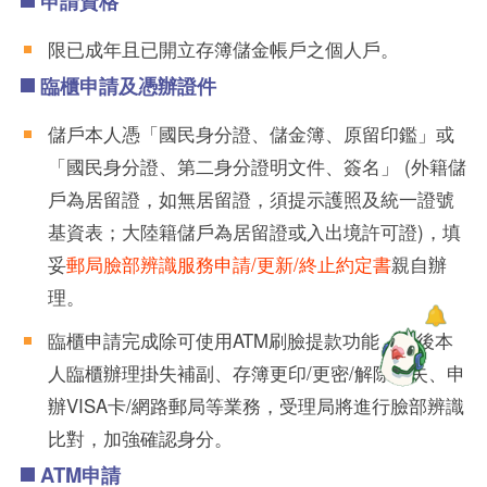
申請資格
限已成年且已開立存簿儲金帳戶之個人戶。
臨櫃申請及憑辦證件
儲戶本人憑「國民身分證、儲金簿、原留印鑑」或
「國民身分證、第二身分證明文件、簽名」 (外籍儲
戶為居留證，如無居留證，須提示護照及統一證號
基資表；大陸籍儲戶為居留證或入出境許可證)，填
妥
郵局臉部辨識服務申請/更新/終止約定書
親自辦
理。
臨櫃申請完成除可使用ATM刷臉提款功能，日後本
人臨櫃辦理掛失補副、存簿更印/更密/解除掛失、申
辦VISA卡/網路郵局等業務，受理局將進行臉部辨識
比對，加強確認身分。
ATM申請