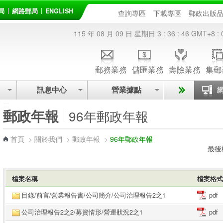
局
網路郵局
ENGLISH
查詢專區
下載專區
郵政出版
115 年 08 月 09 日 星期日
3 : 36 : 46
GMT+8 : 
郵務業務
儲匯業務
壽險業務
集郵
訊息中心
營業據點
:::
郵政年報
96年郵政年報
首頁
>
關於我們
>
郵政年報
>
96年郵政年報
最後
檔案名稱
檔案格式
目錄/前言/營業報告書/公司簡介/公司治理報告2之1
pdf
公司治理報告2之2/募資情形/營運狀況2之1
pdf