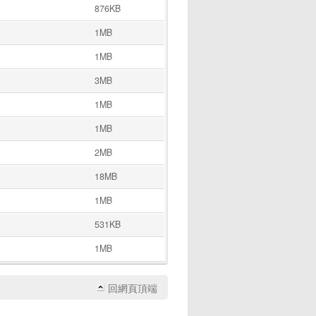
876KB
1MB
1MB
3MB
1MB
1MB
2MB
18MB
1MB
531KB
1MB
回網頁頂端