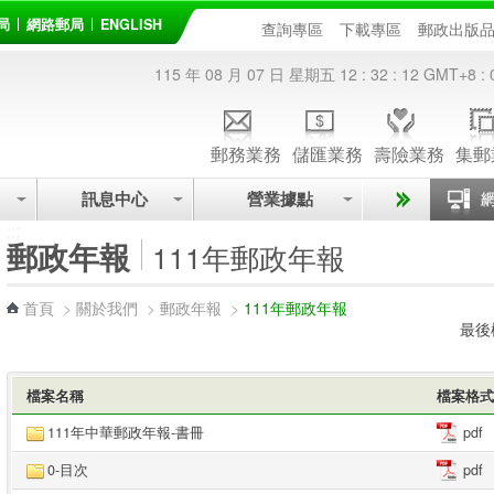
局
網路郵局
ENGLISH
查詢專區
下載專區
郵政出版
115 年 08 月 07 日 星期五
12 : 32 : 12
GMT+8 : 
郵務業務
儲匯業務
壽險業務
集郵
訊息中心
營業據點
:::
郵政年報
111年郵政年報
首頁
>
關於我們
>
郵政年報
>
111年郵政年報
最後
檔案名稱
檔案格式
111年中華郵政年報-書冊
pdf
0-目次
pdf