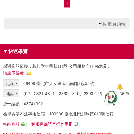
1
回網頁頂端
▼
快速導覽
感謝您的蒞臨，若您對中華郵政(股)公司服務有任何建議，
請惠予賜教
地址
106409 臺北市大安區金山南路2段55號
電話
（02）2321-4311、2392-1310、2393-1261、2321-3625
統一編號：03741302
檢舉貪瀆不法專用信箱：100900 臺北北門郵局第610號信箱
智能客服
|
客服專線語音操作手冊
|