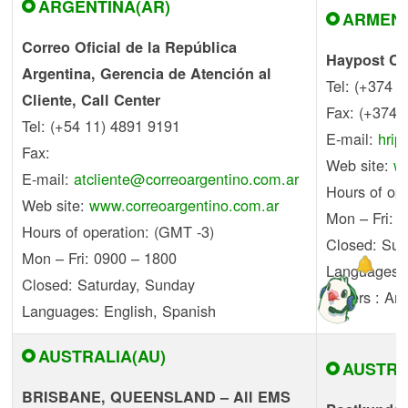
ARGENTINA(AR)
ARMENI
Correo Oficial de la República
Haypost C
Argentina, Gerencia de Atención al
Tel: (+374 1
Cliente, Call Center
Fax: (+374 
Tel: (+54 11) 4891 9191
E-mail:
hri
Fax:
Web site:
w
E-mail:
atcliente@correoargentino.com.ar
Hours of op
Web site:
www.correoargentino.com.ar
Mon – Fri: 
Hours of operation: (GMT -3)
Closed: Su
Mon – Fri: 0900 – 1800
Languages: 
Closed: Saturday, Sunday
Others : Ar
Languages: English, Spanish
AUSTRALIA(AU)
AUSTRIA
BRISBANE, QUEENSLAND – All EMS