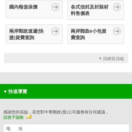
國內報值保價
各式信封及封裝材
料售價表
兩岸郵政速遞(快
兩岸郵政e小包資
捷)資費查詢
費查詢
回網頁頂端
▼
快速導覽
感謝您的蒞臨，若您對中華郵政(股)公司服務有任何建議，
請惠予賜教
地 址