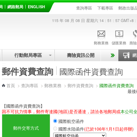
局
網路郵局
ENGLISH
查詢專區
下載專區
郵政出版
115 年 08 月 08 日 星期六
14 : 51 : 57
GMT+8 :
郵務業務
儲匯業務
壽險
行動郵局專區
壽險資訊公開
:::
郵件資費查詢
國際函件資費查詢
首頁
>
查詢專區
>
郵務業務
>
郵件資費查詢
>
國際函件資費查詢
最後
【國際函件資費查詢】
因不可抗力情事，郵件寄達國(地區)是否通達，請洽各地郵局或
本公司
國際航空函件
郵件交寄方式
國際水陸函件
(已於106年1月1日起停辦)