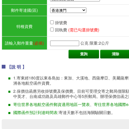
郵件寄達國(區)
掛號費
特種資費
回執費
(需已勾選掛號費)
請輸入郵件重量
(必填)
公克
限重:2公斤
【說 明 】
1.寄東經180度以東各島如：東加、大溪地、西薩摩亞、美屬薩摩
洲各地航空函件資費。
2.保價信函應另收掛號費及保價費。目前可受理交寄之郵局僅限
中英才、台南成功路及高雄郵件中心等5所郵局。辦理保價信函
寄往世界各地航空函件郵資適用地區一覽表
、
寄往世界各地國際
國際函件預計到達時間表
:寄達天數不包括海關驗關日數。