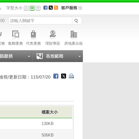
品
字型大小
 00
業務
集郵業務
代售業務
理財專區
房地產出租
檢視/更新日期：115/07/20
式
檔案大小
130KB
506KB