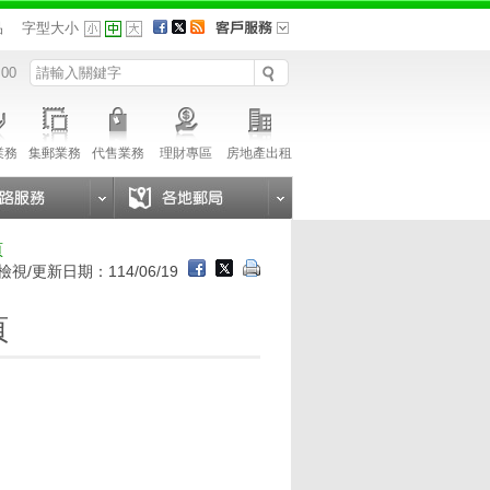
品
字型大小
 00
業務
集郵業務
代售業務
理財專區
房地產出租
頁
檢視/更新日期：114/06/19
頁