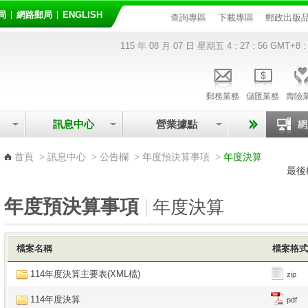
局
網路郵局
ENGLISH
查詢專區
下載專區
郵政出版
115 年 08 月 07 日 星期五
4 : 27 : 56
GMT+8 :
郵務業務
儲匯業務
壽險
訊息中心
營業據點
:::
首頁
>
訊息中心
>
公告欄
>
年度預決算事項
>
年度決算
最後
年度預決算事項
年度決算
檔案名稱
檔案格
114年度決算主要表(XML檔)
zip
114年度決算
pdf