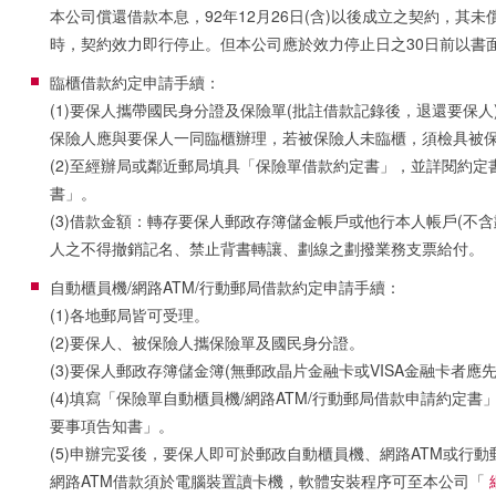
本公司償還借款本息，92年12月26日(含)以後成立之契約，其
時，契約效力即行停止。但本公司應於效力停止日之30日前以書
臨櫃借款約定申請手續：
(1)要保人攜帶國民身分證及保險單(批註借款記錄後，退還要保
保險人應與要保人一同臨櫃辦理，若被保險人未臨櫃，須檢具被
(2)至經辦局或鄰近郵局填具「保險單借款約定書」，並詳閱約
書」。
(3)借款金額：轉存要保人郵政存簿儲金帳戶或他行本人帳戶(不
人之不得撤銷記名、禁止背書轉讓、劃線之劃撥業務支票給付。
自動櫃員機/網路ATM/行動郵局借款約定申請手續：
(1)各地郵局皆可受理。
(2)要保人、被保險人攜保險單及國民身分證。
(3)要保人郵政存簿儲金簿(無郵政晶片金融卡或VISA金融卡者應先
(4)填寫「保險單自動櫃員機/網路ATM/行動郵局借款申請約定
要事項告知書」。
(5)申辦完妥後，要保人即可於郵政自動櫃員機、網路ATM或行
網路ATM借款須於電腦裝置讀卡機，軟體安裝程序可至本公司「