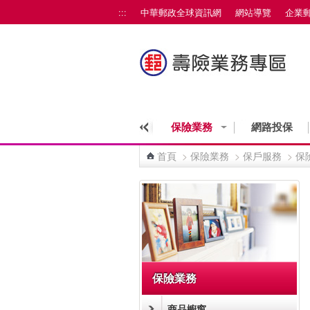
跳到主要內容區塊
:::
中華郵政全球資訊網
網站導覽
企業
保險業務
網路投保
首頁
>
保險業務
>
保戶服務
>
保
:::
保險業務
商品櫥窗