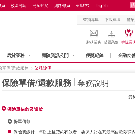
郵局
校園郵局
兒童郵局
網路郵局
各地郵局
English
查詢專區
下載專區
營業
郵務業務
儲匯業務
壽險業
房貸業務
壽險資訊公開
獲獎紀錄
金融友
險單借/還款服務
>
業務說明
:::
保險單借/還款服務
業務說明
最後
保險單借款及還款
保單借款
保險費繳付一年以上且契約有效者，要保人得在其最高借款限額